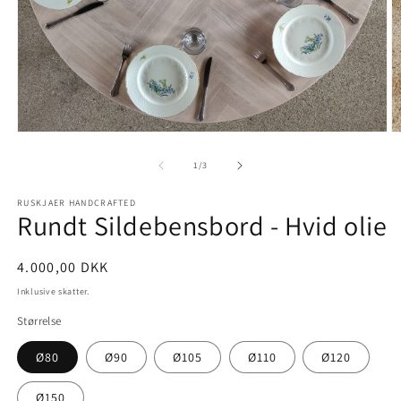
Åbn
Å
mediet
m
1
2
af
i
1
/
3
i
modus
m
RUSKJAER HANDCRAFTED
Rundt Sildebensbord - Hvid olie
Normalpris
4.000,00 DKK
Inklusive skatter.
Størrelse
Ø80
Ø90
Ø105
Ø110
Ø120
Ø150