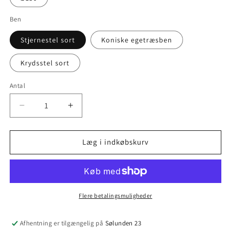
Ben
Stjernestel sort
Koniske egetræsben
Krydsstel sort
Antal
Antal
Reducer
Øg
antallet
antallet
for
for
Rundt
Rundt
Læg i indkøbskurv
Sildebensbord
Sildebensbord
-
-
Hvid
Hvid
olie
olie
Flere betalingsmuligheder
Afhentning er tilgængelig på
Sølunden 23