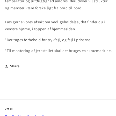
temperatur og luftfugtighed ændres, derudover vil struktur
og mønster være forskelligt fra bord til bord.
Læs gerne vores afsnit om vedligeholdelse, det finder du i
venstre hjørne, i toppen af hjemmesiden.
*Der tages forbehold for trykfejl, og fejl i priserne.
*Til montering af jernstellet skal der bruges en skruemaskine.
Share
Ruskjær Handcrafted – footer
Om os